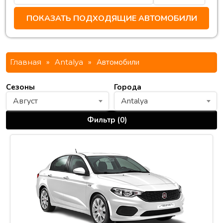
Главная
»
Antalya
»
Автомобили
Сезоны
Города
Август
Antalya
Фильтр (
0
)