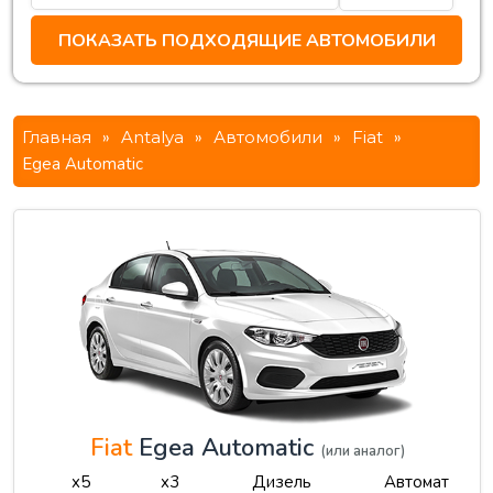
Главная
»
Antalya
»
Автомобили
»
Fiat
»
Egea Automatic
Fiat
Egea Automatic
(или аналог)
x5
x3
Дизель
Автомат