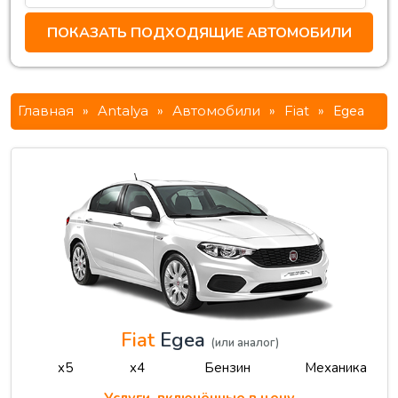
Главная
»
Antalya
»
Автомобили
»
Fiat
»
Egea
Fiat
Egea
(или аналог)
x5
x4
Бензин
Механика